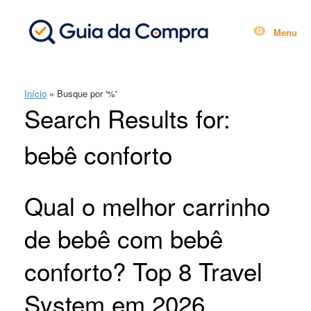
Skip
to
content
Menu
Início
»
Busque por '%'
Search Results for:
bebê conforto
Qual o melhor carrinho
de bebê com bebê
conforto? Top 8 Travel
System em 2026