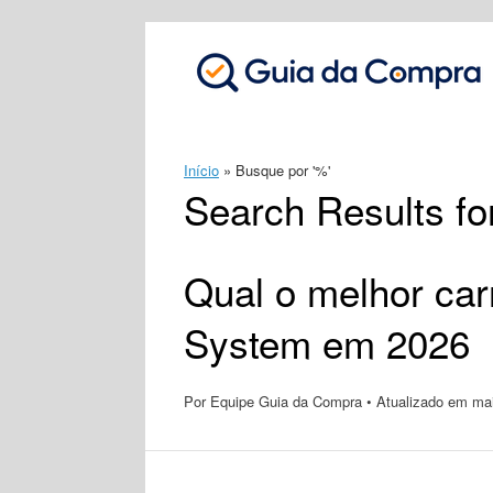
Skip
to
content
Início
»
Busque por '%'
Search Results fo
Qual o melhor car
System em 2026
Por Equipe Guia da Compra • Atualizado em maio