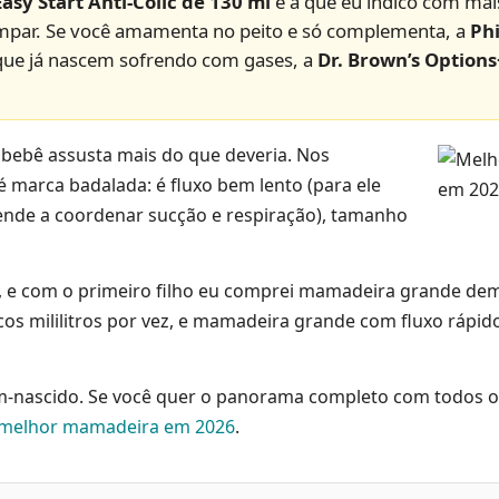
sy Start Anti-Colic de 130 ml
é a que eu indico com mais
e limpar. Se você amamenta no peito e só complementa, a
Phi
 que já nascem sofrendo com gases, a
Dr. Brown’s Options
bebê assusta mais do que deveria. Nos
é marca badalada: é fluxo bem lento (para ele
nde a coordenar sucção e respiração), tamanho
s, e com o primeiro filho eu comprei mamadeira grande dem
 mililitros por vez, e mamadeira grande com fluxo rápido
ém-nascido. Se você quer o panorama completo com todos os
melhor mamadeira em 2026
.