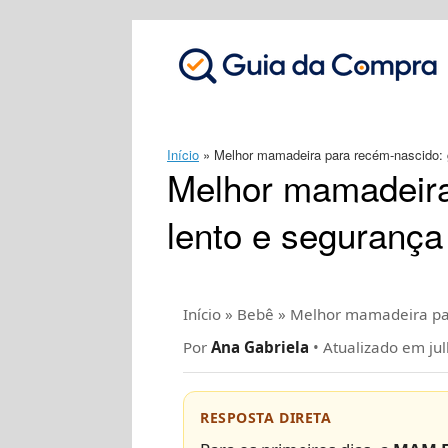
Skip
to
content
Início
»
Melhor mamadeira para recém-nascido: g
Melhor mamadeira
lento e segurança
Início
» Bebê » Melhor mamadeira pa
Por
Ana Gabriela
• Atualizado em ju
RESPOSTA DIRETA