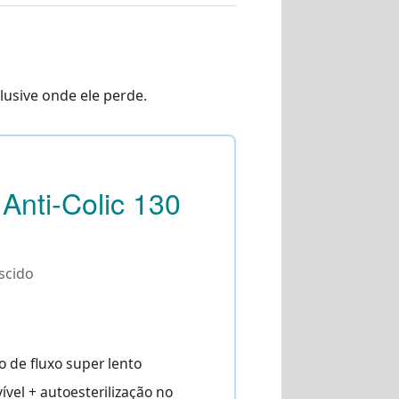
usive onde ele perde.
Anti-Colic 130
scido
 de fluxo super lento
vel + autoesterilização no