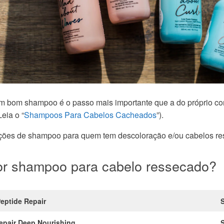
um bom shampoo é o passo mais importante que a do próprio c
eia o “
Shampoos Para Cabelos Cacheados
”).
pções de shampoo para quem tem descoloração e/ou cabelos re
or shampoo para cabelo ressecado?
eptide Repair
epair Deep Nourishing