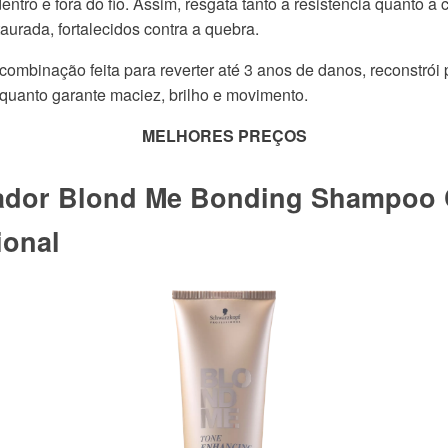
ro e fora do fio. Assim, resgata tanto a resistência quanto a c
urada, fortalecidos contra a quebra.
combinação feita para reverter até 3 anos de danos, reconstrói p
nquanto garante maciez, brilho e movimento.
MELHORES PREÇOS
dor Blond Me Bonding Shampoo 
ional