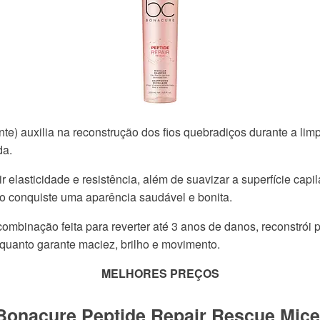
nte) auxilia na reconstrução dos fios quebradiços durante a lim
da.
r elasticidade e resistência, além de suavizar a superfície cap
elo conquiste uma aparência saudável e bonita.
ombinação feita para reverter até 3 anos de danos, reconstrói pa
nquanto garante maciez, brilho e movimento.
MELHORES PREÇOS
onacure Peptide Repair Rescue Micel