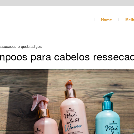
Home
Melh
ssecados e quebradiços
poos para cabelos ressecad