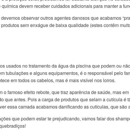
 química devem receber cuidados adicionais para manter a funç
ar, devemos observar outros agentes danosos que acabamos “pr
e produtos sem enxágue de baixa qualidade (estes contêm muito
utos usados no tratamento da água da piscina que podem ou nã
do em tubulações e alguns equipamentos, é o responsável pelo 
ece em todos os cabelos, mas é mais visível nos loiros.
m o famoso efeito rebote, que traz aparência de saúde, mas em
o que antes. Pois a carga de produtos que selam a cutícula é t
ver essa camada acabamos danificando as cutículas, que são 
ações que podem estar te prejudicando, vamos falar dos shampo
 quebradiços!