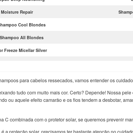
 Moisture Repair
Shampo
Shampoo Cool Blondes
Shampoo All Blondes
 Freeze Micellar Silver
shampoos para cabelos ressecados, vamos entender os cuidado
 deixando tudo com muito mais cor. Certo? Depende! Nossa pele
o ou aquele efeito camarão e os fios tendem a desbotar, amare
na C combinada com o protetor solar, se queremos prevenir ma
é a proteção solar, precisamos ter bastante atenção no cuid