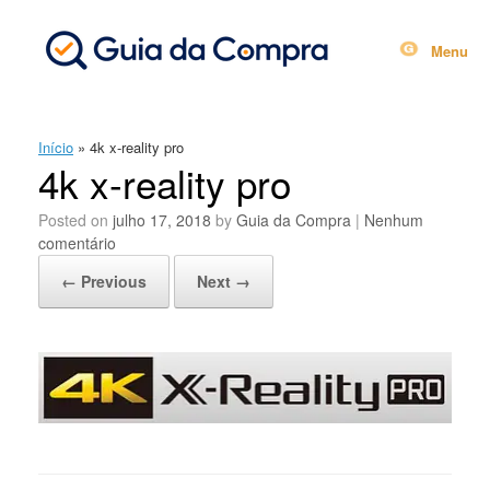
Skip
to
content
Menu
Início
»
4k x-reality pro
4k x-reality pro
Posted on
julho 17, 2018
by
Guia da Compra
|
Nenhum
comentário
← Previous
Next →