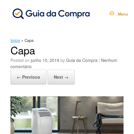
Skip
to
content
Menu
Início
»
Capa
Capa
Posted on
junho 10, 2019
by
Guia da Compra
|
Nenhum
comentário
← Previous
Next →