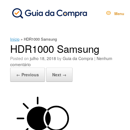
Skip
to
content
Menu
Início
»
HDR1000 Samsung
HDR1000 Samsung
Posted on
julho 18, 2018
by
Guia da Compra
|
Nenhum
comentário
← Previous
Next →