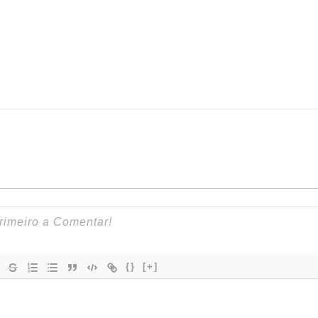
{}
[+]