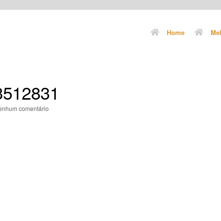
Home
Mel
3512831
enhum comentário