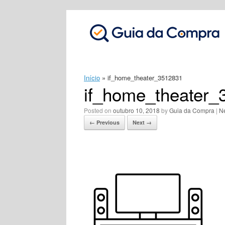
Skip
to
content
Início
»
if_home_theater_3512831
if_home_theater_
Posted on
outubro 10, 2018
by
Guia da Compra
|
N
← Previous
Next →