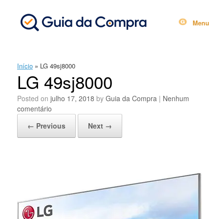
Skip
to
content
Menu
Início
»
LG 49sj8000
LG 49sj8000
Posted on
julho 17, 2018
by
Guia da Compra
|
Nenhum
comentário
← Previous
Next →