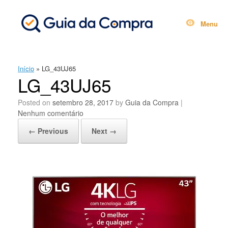
Skip
to
content
Menu
Início
»
LG_43UJ65
LG_43UJ65
Posted on
setembro 28, 2017
by
Guia da Compra
|
Nenhum comentário
← Previous
Next →