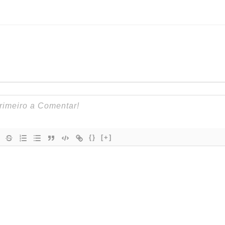
{}
[+]