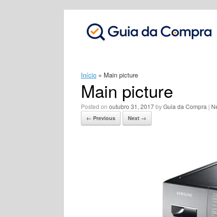
Skip
to
content
Início
»
Main picture
Main picture
Posted on
outubro 31, 2017
by
Guia da Compra
|
N
← Previous
Next →