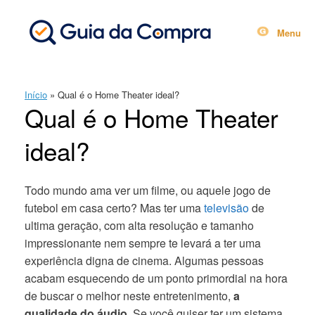
Skip
to
content
Menu
Início
»
Qual é o Home Theater ideal?
Qual é o Home Theater
ideal?
Todo mundo ama ver um filme, ou aquele jogo de
futebol em casa certo? Mas ter uma
televisão
de
ultima geração, com alta resolução e tamanho
impressionante nem sempre te levará a ter uma
experiência digna de cinema. Algumas pessoas
acabam esquecendo de um ponto primordial na hora
de buscar o melhor neste entretenimento,
a
qualidade do áudio
. Se você quiser ter um sistema