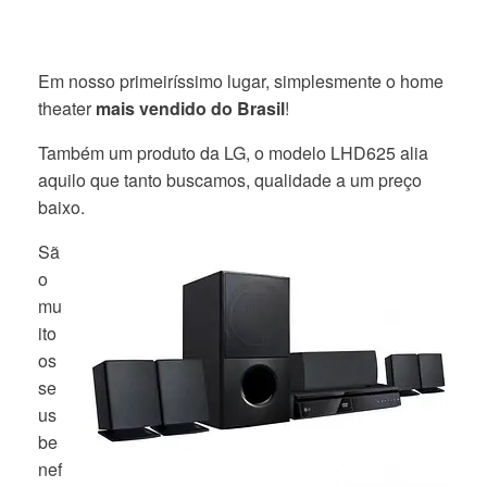
Em nosso primeiríssimo lugar, simplesmente o home
theater
mais vendido do Brasil
!
Também um produto da LG, o modelo LHD625 alia
aquilo que tanto buscamos, qualidade a um preço
baixo.
Sã
o
mu
ito
os
se
us
be
nef