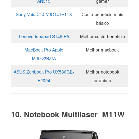
AN515
gamer
Sony Vaio C14 VJC141F11X
Custo-benefício mais
básico
Lenovo Ideapad S145 R5
Melhor custo-benefício
MacBook Pro Apple
Melhor macbook
MJLQ2BZ/A
ASUS Zenbook Pro UX580GE-
Melhor notebook
E2094
premium
10. Notebook Multilaser M11W