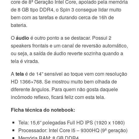
core de 8ª Geração Intel Core, apoiado pela memória
de 8 GB tipo DDR4, o Spin 3 consegue lidar muito
bem com as tarefas e durando cerca de 16h de
bateria.
O
áudio
é outro ponto a se destacar. Possui 2
speakers frontais e um canal de reversão automático,
ou seja, a saída de áudio reverte sozinha quando a
tela é virada.
A
tela
é de 14” sensível ao toque vem com resolução
HD 1366×768. Se mostrou muito bem olhada de
diferente ângulos. Para quem não gosta daquele
incômodo reflexo, ficará feliz com esta tela.
Ficha técnica do notebook:
Tela: 15,6” polegadas Full HD IPS (1920 x 1080)
Processador: Intel Core i5 – 9300HQ (9ª geração)
Memória RAM: 8 GB DDR4