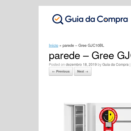
Skip
to
content
Início
»
parede – Gree GJC10BL
parede – Gree G
Posted on
dezembro 18, 2019
by
Guia da Compra
← Previous
Next →