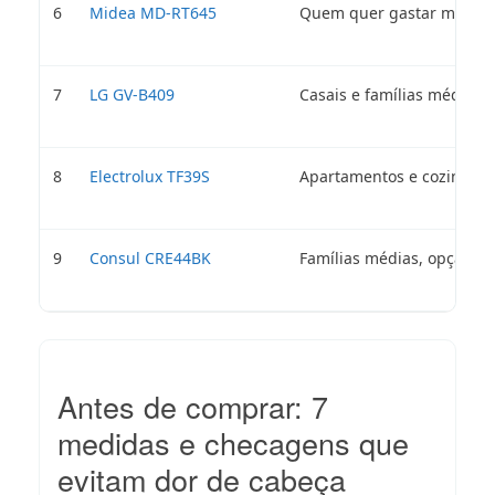
6
Midea MD-RT645
Quem quer gastar menos
7
LG GV-B409
Casais e famílias médias, 
8
Electrolux TF39S
Apartamentos e cozinha 
9
Consul CRE44BK
Famílias médias, opção si
Antes de comprar: 7
medidas e checagens que
evitam dor de cabeça