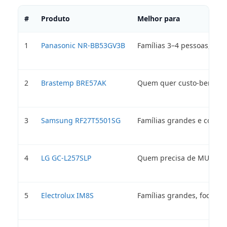
#
Produto
Melhor para
1
Panasonic NR-BB53GV3B
Famílias 3–4 pessoas, uso 
2
Brastemp BRE57AK
Quem quer custo-benefíci
3
Samsung RF27T5501SG
Famílias grandes e cozin
4
LG GC-L257SLP
Quem precisa de MUITO 
5
Electrolux IM8S
Famílias grandes, foco e