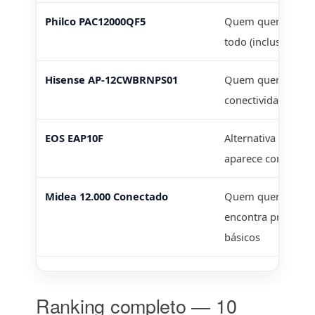
Philco PAC12000QF5
Quem quer um port
todo (inclusive dias
Hisense AP-12CWBRNPS01
Quem quer 12.00
conectividade e bo
EOS EAP10F
Alternativa de 10
aparece com bom 
Midea 12.000 Conectado
Quem quer conecti
encontra preço p
básicos
Ranking completo — 10