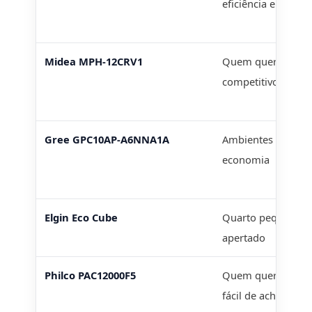
eficiência em um p
Midea MPH-12CRV1
Quem quer 12.000
competitivo quand
Gree GPC10AP-A6NNA1A
Ambientes menore
economia
Elgin Eco Cube
Quarto pequeno e
apertado
Philco PAC12000F5
Quem quer um por
fácil de achar